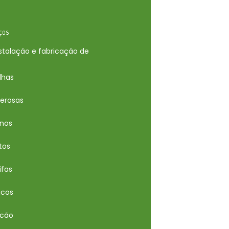
ços
nstalação e fabricação de
lhas
gerosas
nos
tos
ifas
icos
ncão