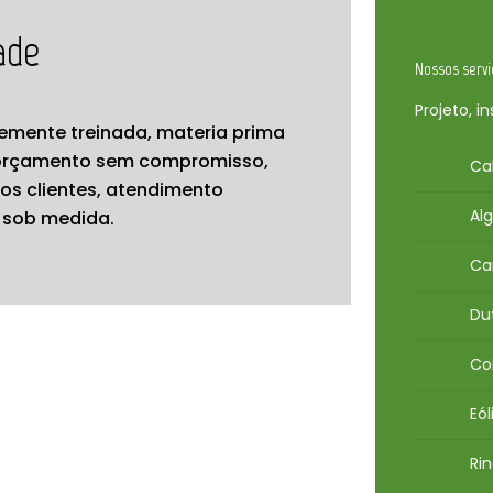
ade
Nossos servi
Projeto, i
temente treinada, materia prima
, orçamento sem compromisso,
Ca
 clientes, atendimento
Al
 sob medida.
Ca
Du
Co
Eól
Ri