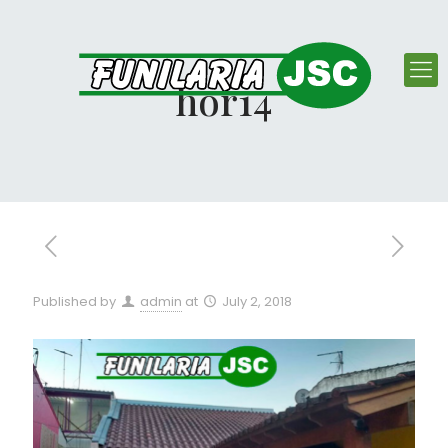
hor14
Published by
admin
at
July 2, 2018